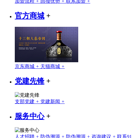
加盟流程
+
回报优势
+
联系加盟
+
官方商城
+
京东商城
+
天猫商城
+
党建先锋
+
支部党建
+
党建新闻
+
服务中心
+
人才招聘
+
防伪溯源
+
防伪溯源
+
咨询建议
+
联系91