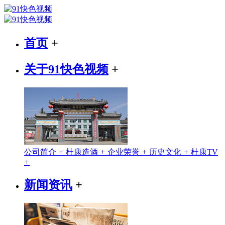
首页
+
关于91快色视频
+
公司简介
+
杜康造酒
+
企业荣誉
+
历史文化
+
杜康TV
+
新闻资讯
+