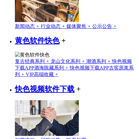
新闻动态
+
行业动态
+
媒体聚焦
+
公示公告
+
黄色软件快色
+
复古经典系列
+
龙山文化系列
+
潮酒系列
+
快色视频
下载APP酒海陈藏系列
+
快色视频下载APP古窖原浆系
列
+
VIP高端收藏
+
快色视频软件下载
+